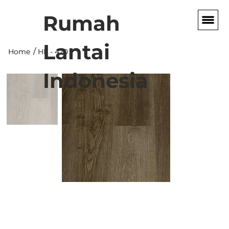
Rumah
Lantai
/
Home
HF - 420
Indonesia