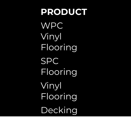
PRODUCT
SPC Skirting
WPC Circle Hollow Timeless Teak
WPC Circle Hollow H150G
WPC Timb
WPC Circ
WPC Squa
WPC
Vinyl
Flooring
SPC
Flooring
Vinyl
Flooring
Decking
Copyrigh
Ceiling