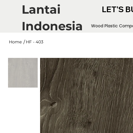
Lantai
LET'S B
Indonesia
Wood Plastic Compo
/
Home
HF - 403