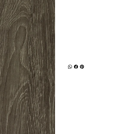
Panjang
L
1220mm
18