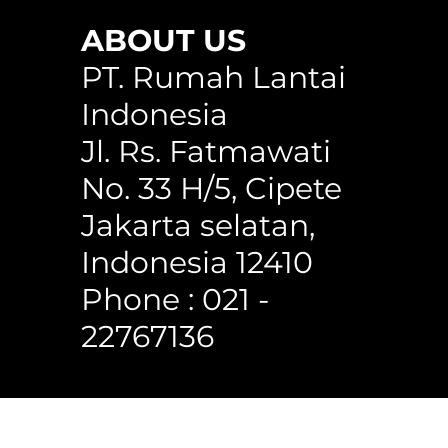
ABOUT US
any
WPC Circle Hollow Classic Cedar
Circle Hollow H150WG
WPC Square Hollow 150C
PT. Rumah Lantai
Indonesia
Jl. Rs. Fatmawati
No. 33 H/5, Cipete
Jakarta selatan,
Indonesia 12410
Phone : 021 -
22767136
 Reserved