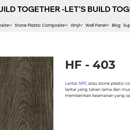
UILD TOGETHER -
site
Stone Plastic Composite
Vinyl
Wall Panel
Blog
Su
HF - 403
Lantai SPC
atau stone plastic c
lantai yang tahan lama dan mu
memberikan keamanan yang opt
Dimensi prod