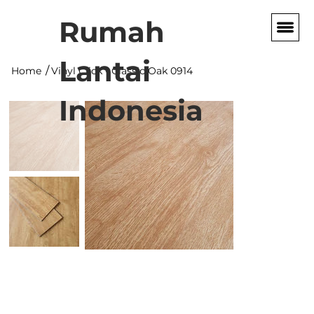
Rumah
Lantai
/
Home
Vinyl Click - Classic Oak 0914
Indonesia