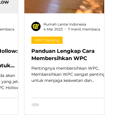
Rumah Lantai Indonesia
membaca
4 Mar 2023
7 menit membaca
WPC Decking
ollow:
Panduan Lengkap Cara
i
Membersihkan WPC
ntuk
Pentingnya membersihkan WPC,
Membersihkan WPC sangat penting
da akan
untuk menjaga keawetan dan
yang jelas
keindahan produk.
PC Hollow.
apnya di