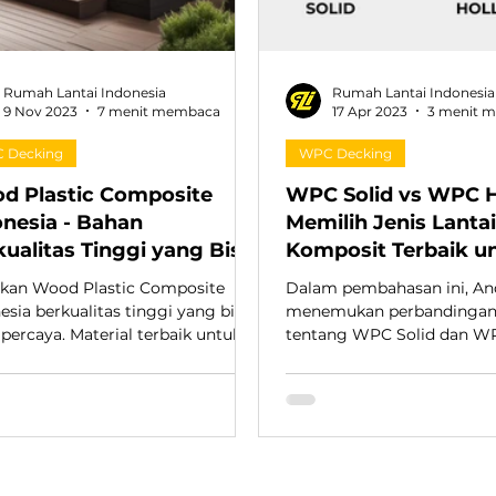
Rumah Lantai Indonesia
Rumah Lantai Indonesia
9 Nov 2023
7 menit membaca
17 Apr 2023
3 menit 
 Decking
WPC Decking
d Plastic Composite
WPC Solid vs WPC H
onesia - Bahan
Memilih Jenis Lanta
ualitas Tinggi yang Bisa
Komposit Terbaik u
a Percaya
Rumah Anda
kan Wood Plastic Composite
Dalam pembahasan ini, An
esia berkualitas tinggi yang bisa
menemukan perbandingan 
percaya. Material terbaik untuk
tentang WPC Solid dan W
k anda!
Yuk, simak ulasan selengk
bawah