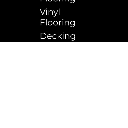
Vinyl
Flooring
Decking
Copyrigh
Ceiling
Wall
panel