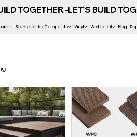
UILD TOGETHER -
site
Stone Plastic Composite
Vinyl
Wall Panel
Blog
Su
ng