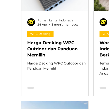
Rumah Lantai Indonesia
24 Apr
3 menit membaca
WPC Decking
WPC
Harga Decking WPC
Woo
Outdoor dan Panduan
Ind
Memilih
Berk
And
Harga Decking WPC Outdoor dan
Temu
Panduan Memilih
Indon
Anda 
proye