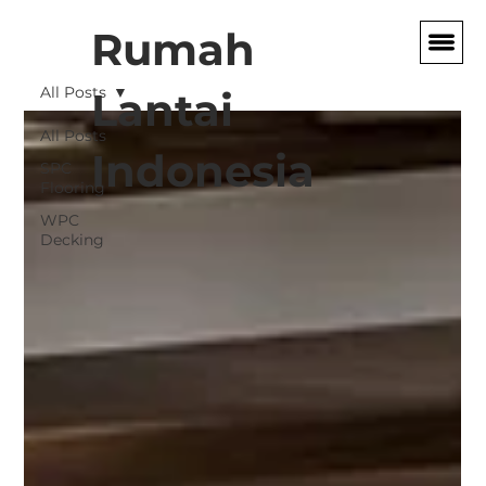
Rumah
All Posts
Lantai
All Posts
Indonesia
SPC
Flooring
WPC
Decking