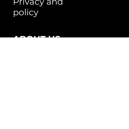
Shipping and
delivery
Privacy and
policy
ABOUT US
PT. Rumah Lantai
Indonesia
Jl. Rs. Fatmawati No. 33
H/5, Cipete
Jakarta selatan,