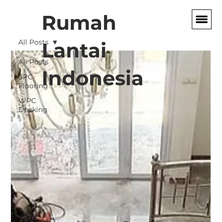
Rumah
All Posts
Lantai
All Posts
Indonesia
SPC
Flooring
WPC
Decking