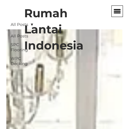
Rumah
All Posts
Lantai
All Posts
Indonesia
SPC
Flooring
WPC
Decking