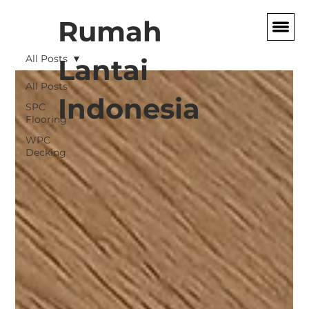
Rumah
All Posts
Lantai
All Posts
Indonesia
SPC
Flooring
WPC
Decking