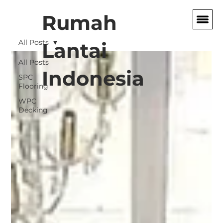
Rumah
All Posts
Lantai
All Posts
Indonesia
SPC
Flooring
WPC
Decking